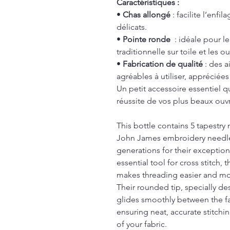
Caractéristiques :
•
Chas allongé
: facilite l’enfi
délicats.
•
Pointe ronde
: idéale pour le
traditionnelle sur toile et les o
•
Fabrication de qualité
: des a
agréables à utiliser, apprécié
Un petit accessoire essentiel qu
réussite de vos plus beaux ouv
This bottle contains 5 tapestr
John James embroidery needles
generations for their exception
essential tool for cross stitch,
makes threading easier and mo
Their rounded tip, specially de
glides smoothly between the fa
ensuring neat, accurate stitchi
of your fabric.