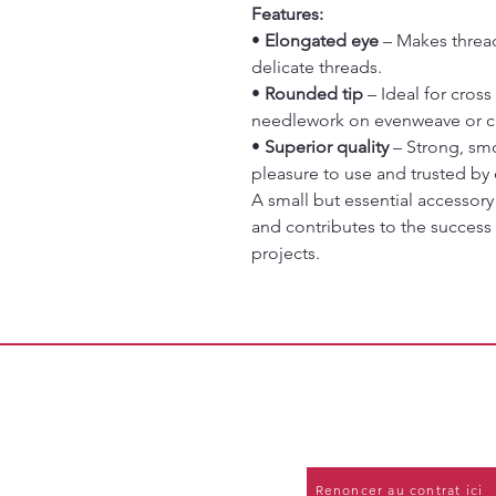
Features:
•
Elongated eye
– Makes thread
delicate threads.
•
Rounded tip
– Ideal for cros
needlework on evenweave or ca
•
Superior quality
– Strong, smo
pleasure to use and trusted b
A small but essential accessory
and contributes to the success
projects.
Renoncer au contrat ici