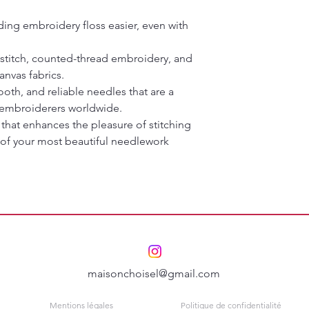
ing embroidery floss easier, even with
s stitch, counted-thread embroidery, and
nvas fabrics.
oth, and reliable needles that are a
y embroiderers worldwide.
 that enhances the pleasure of stitching
 of your most beautiful needlework
maisonchoisel@gmail.com
Mentions légales
Politique de confidentialité