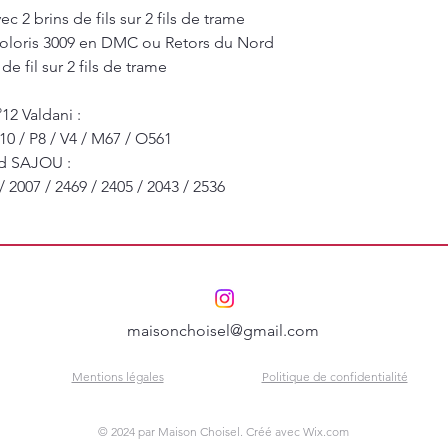
2 brins de fils sur 2 fils de trame
s coloris 3009 en DMC ou Retors du Nord
e fil sur 2 fils de trame
12 Valdani :
10 / P8 / V4 / M67 / O561
rd SAJOU :
 / 2007 / 2469 / 2405 / 2043 / 2536
maisonchoisel@gmail.com
Mentions légales
Politique de confidentialité
© 2024 par Maison Choisel. Créé avec
Wix.com