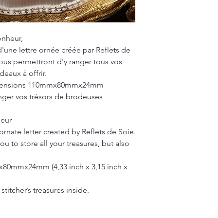
onheur,
d'une lettre ornée créée par Reflets de
ous permettront d'y ranger tous vos
deaux à offrir.
 dimensions 110mmx80mmx24mm
nger vos trésors de brodeuses
heur
ornate letter created by Reflets de Soie.
ou to store all your treasures, but also
x80mmx24mm (4,33 inch x 3,15 inch x
titcher’s treasures inside.