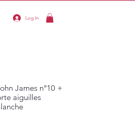
Log In
 John James n°10 +
rte aiguilles
lanche