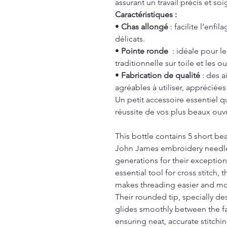
assurant un travail précis et soi
Caractéristiques :
•
Chas allongé
: facilite l’enfi
délicats.
•
Pointe ronde
: idéale pour le
traditionnelle sur toile et les o
•
Fabrication de qualité
: des a
agréables à utiliser, apprécié
Un petit accessoire essentiel qu
réussite de vos plus beaux ouv
This bottle contains 5 short 
John James embroidery needles
generations for their exception
essential tool for cross stitch,
makes threading easier and mo
Their rounded tip, specially de
glides smoothly between the fa
ensuring neat, accurate stitchi