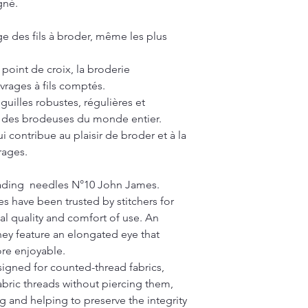
gné.
lage des fils à broder, même les plus
 point de croix, la broderie
uvrages à fils comptés.
iguilles robustes, régulières et
es des brodeuses du monde entier.
i contribue au plaisir de broder et à la
rages.
beading needles N°10 John James.
 have been trusted by stitchers for
al quality and comfort of use. An
 they feature an elongated eye that
re enjoyable.
signed for counted-thread fabrics,
bric threads without piercing them,
ng and helping to preserve the integrity