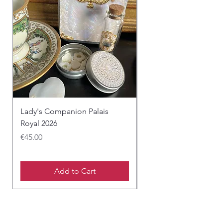
Lady's Companion Palais
Fleurs de Paris (PDF)
Royal 2026
Price
€15.00
Price
€45.00
Add to Cart