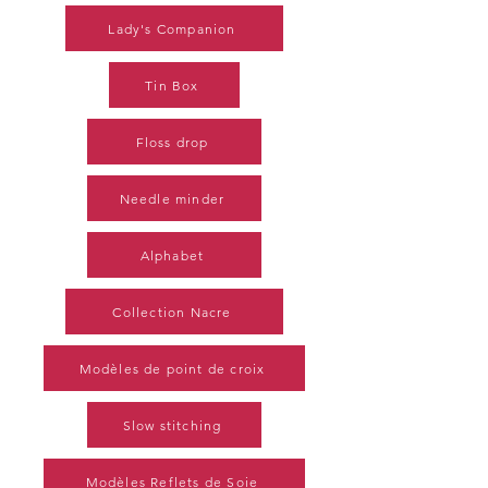
Lady's Companion
Tin Box
Floss drop
Needle minder
Alphabet
Collection Nacre
Modèles de point de croix
Slow stitching
Modèles Reflets de Soie