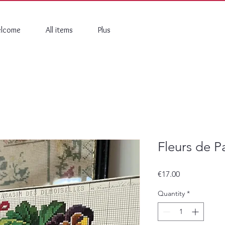
lcome
All items
Plus
Fleurs de Pa
Price
€17.00
Quantity
*