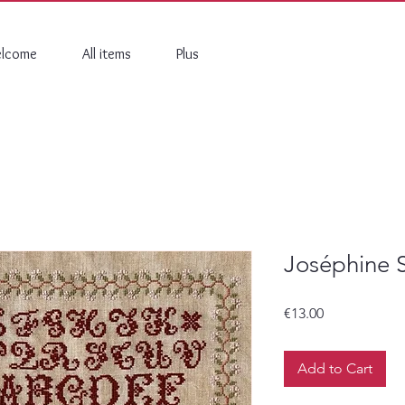
lcome
All items
Plus
Joséphine 
Price
€13.00
Add to Cart