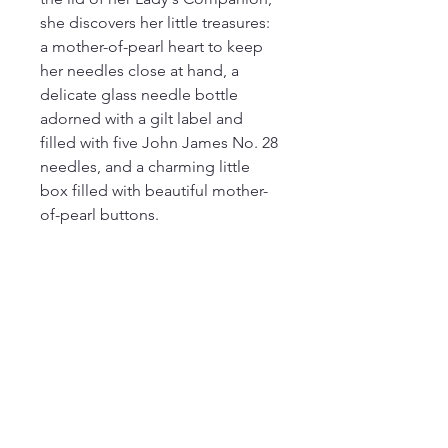
she discovers her little treasures:
a mother-of-pearl heart to keep
her needles close at hand, a
delicate glass needle bottle
adorned with a gilt label and
filled with five John James No. 28
needles, and a charming little
box filled with beautiful mother-
of-pearl buttons.
Every detail recalls the quiet
elegance of the objects that were
once treasured for a lifetime—
chosen not only for their
usefulness, but also for the
pleasure they brought to every
stitch.