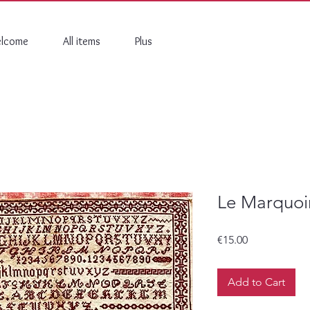
lcome
All items
Plus
Le Marquoi
Price
€15.00
Add to Cart