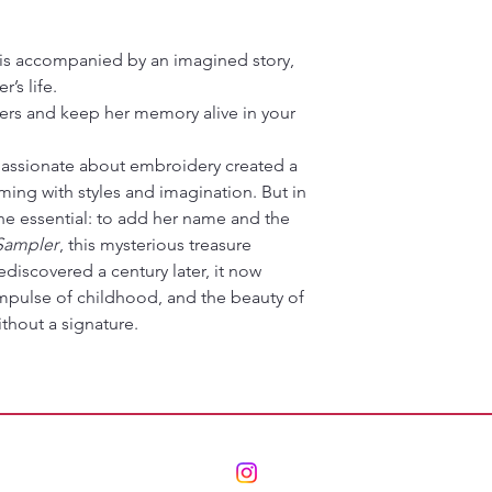
n is accompanied by an imagined story,
’s life.
etters and keep her memory alive in your
rl passionate about embroidery created a
ing with styles and imagination. But in
 the essential: to add her name and the
Sampler
, this mysterious treasure
discovered a century later, it now
impulse of childhood, and the beauty of
ithout a signature.