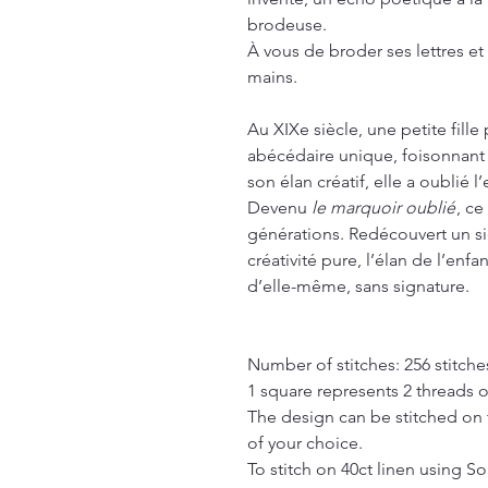
brodeuse.
À vous de broder ses lettres e
mains.
Au XIXe siècle, une petite fill
abécédaire unique, foisonnant 
son élan créatif, elle a oublié l
Devenu
le marquoir oublié
, ce
générations. Redécouvert un sièc
créativité pure, l’élan de l’enf
d’elle-même, sans signature.
Number of stitches: 256 stitche
1 square represents 2 threads of
The design can be stitched on t
of your choice.
To stitch on 40ct linen using So