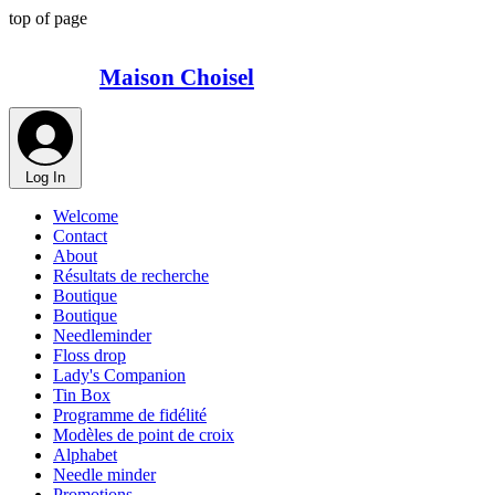
top of page
Maison Choisel
Log In
Welcome
Contact
About
Résultats de recherche
Boutique
Boutique
Needleminder
Floss drop
Lady's Companion
Tin Box
Programme de fidélité
Modèles de point de croix
Alphabet
Needle minder
Promotions