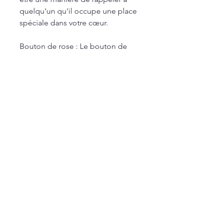
quelqu'un qu'il occupe une place
spéciale dans votre cœur.
Bouton de rose : Le bouton de
rose, quant à lui, représente la
beauté, l'amour naissant et la
promesse. Il symbolise
également la délicatesse et la
jeunesse, car il est le stade
précoce de la fleur qui
s'épanouira en une rose pleine et
éclatante. Offrir un bouton de
rose peut signifier un amour
tendre et en devenir, une
promesse de sentiments
profonds à venir.
Ensemble, le myosotis et le