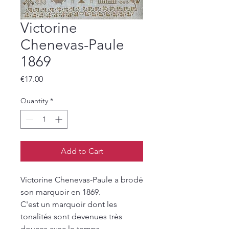
Victorine
Chenevas-Paule
1869
Price
€17.00
Quantity
*
Add to Cart
Victorine Chenevas-Paule a brodé
son marquoir en 1869.
C'est un marquoir dont les
tonalités sont devenues très
douces avec le temps.