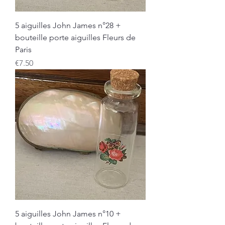
5 aiguilles John James n°28 +
bouteille porte aiguilles Fleurs de
Paris
Price
€7.50
5 aiguilles John James n°10 +