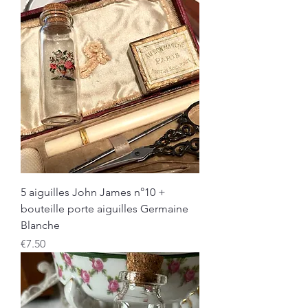
5 aiguilles John James n°10 +
bouteille porte aiguilles Germaine
Blanche
Price
€7.50