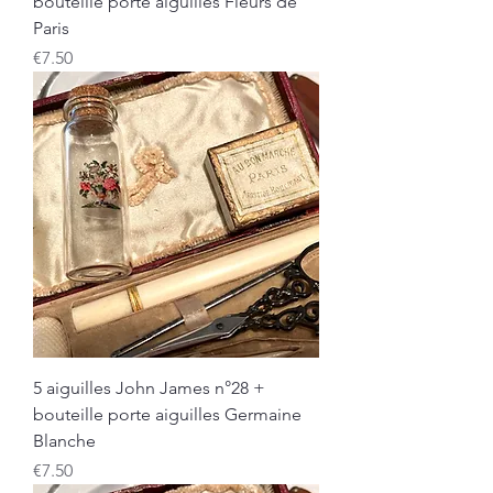
bouteille porte aiguilles Fleurs de
Paris
Price
€7.50
5 aiguilles John James n°28 +
bouteille porte aiguilles Germaine
Blanche
Price
€7.50