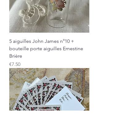
5 aiguilles John James n°10 +
bouteille porte aiguilles Ernestine
Brière
Price
€7.50