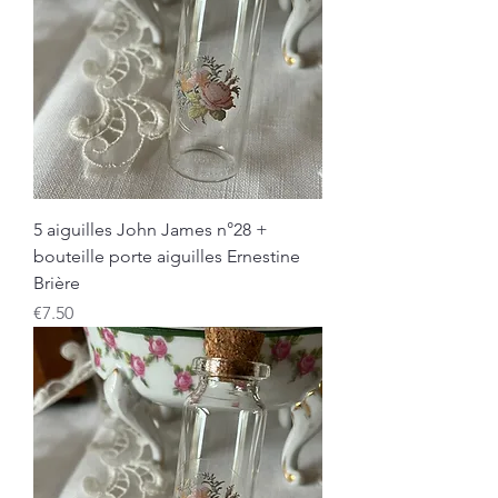
5 aiguilles John James n°28 +
bouteille porte aiguilles Ernestine
Brière
Price
€7.50